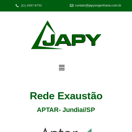
contato@japyengenharia.com.br
(11) 4587-8750
Rede Exaustão
APTAR- Jundiaí/SP