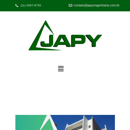
contato@japyengenharia.com.br
(11) 4587-8750