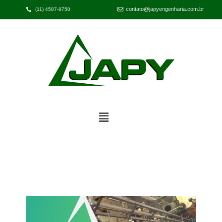
contato@japyengenharia.com.br
(11) 4587-8750