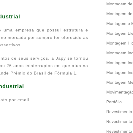
Montagem de 
Montagem de T
ustrial
Montagem e M
y é uma empresa que possui estrutura e
Montagem Elét
 no mercado por sempre ter oferecido as
Montagem Hidr
assertivos.
Montagem Indu
ntos de seus serviços, a Japy se tornou
Montagem Indu
ou 26 anos ininterruptos em que atua na
Montagem Inst
ande Prêmio do Brasil de Fórmula 1.
Montagem Mec
dustrial
Movimentação
ato por email.
Portfólio
Revestimento 
Revestimento
Revestimento 