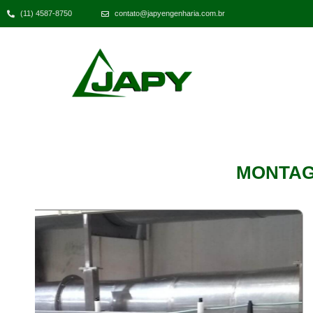
(11) 4587-8750
contato@japyengenharia.com.br
MONTAG