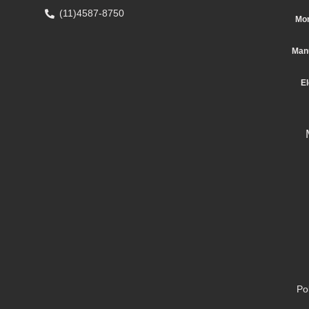
(11)4587-8750
Mon
Manu
El
Po