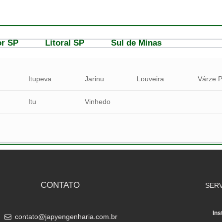
or SP
Litoral SP
Sul de Minas
va
Itupeva
Jarinu
Louveira
Várze
Itu
Vinhedo
CONTATO
SER
Ins
contato@japyengenharia.com.br