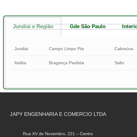
Jundiaí e Região
Gde São Paulo
Interi
Jundiaí
Campo Limpo Pta
Cabreú
Itatiba
Bragança Paulista
Salto
JAPY ENGENHARIA E COMERCIO LTDA
Rua XV de Novembro, 221 – Centro