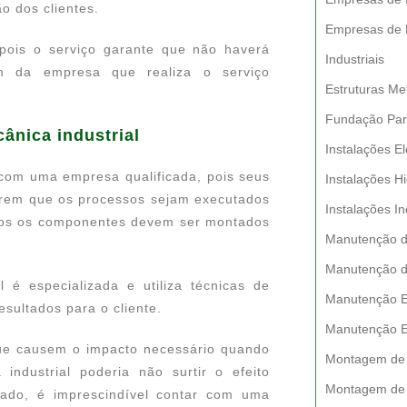
o dos clientes.
Empresas de 
 pois o serviço garante que não haverá
Industriais
ém da empresa que realiza o serviço
Estruturas Met
Fundação Par
ânica industrial
Instalações El
 com uma empresa qualificada, pois seus
Instalações Hi
tirem que os processos sejam executados
Instalações In
todos os componentes devem ser montados
Manutenção de
Manutenção d
é especializada e utiliza técnicas de
Manutenção Elé
sultados para o cliente.
Manutenção Es
 que causem o impacto necessário quando
Montagem de 
ndustrial poderia não surtir o efeito
Montagem de L
izado, é imprescindível contar com uma